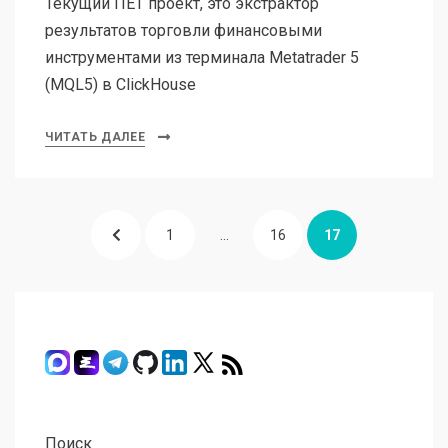
Текущий ПЕТ проект, это экстрактор
результатов торговли финансовыми
инструментами из терминала Metatrader 5
(MQL5) в ClickHouse
ЧИТАТЬ ДАЛЕЕ
Пагинация
ПРЕДЫДУЩАЯ
СТРАНИЦА
СТРАНИЦА
СТРАНИЦА
1
…
16
17
записей
СТРАНИЦА
Поиск