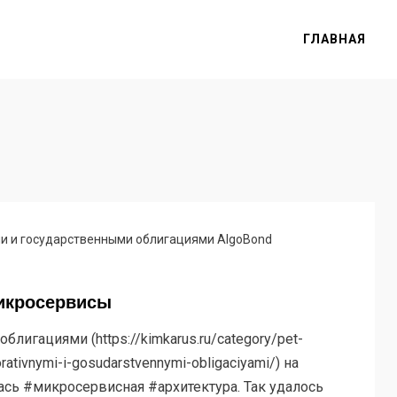
ГЛАВНАЯ
и и государственными облигациями AlgoBond
икросервисы
блигациями (https://kimkarus.ru/category/pet-
rativnymi-i-gosudarstvennymi-obligaciyami/) на
ась #микросервисная #архитектура. Так удалось