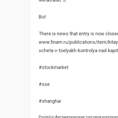
But
There is news that entry is now clo
www.finam.ru/publications/item/kita
scheta-v-tselyakh-kontrolya-nad-kap
#stockmarket
#sse
#shanghai
Posted in
Автоматическая торговля корпора