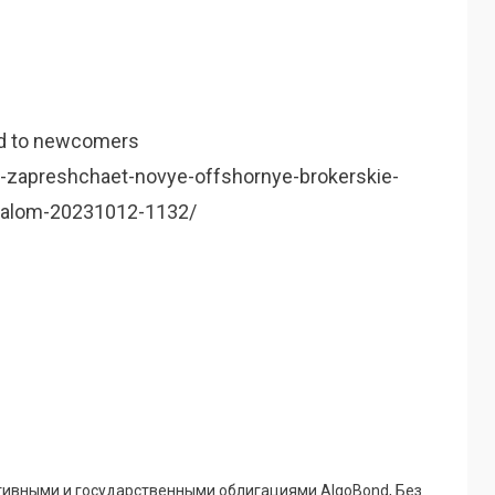
sed to newcomers
y-zapreshchaet-novye-offshornye-brokerskie-
italom-20231012-1132/
тивными и государственными облигациями AlgoBond
,
Без