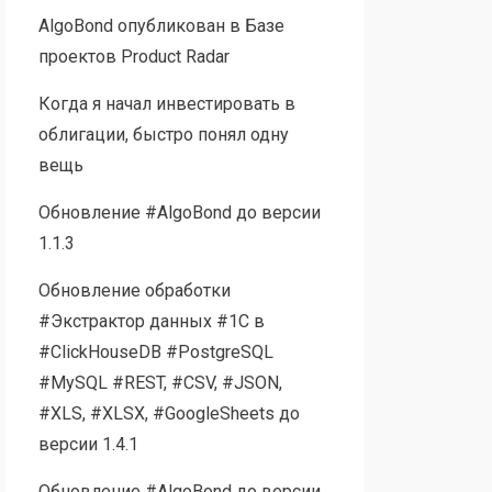
AlgoBond опубликован в Базе
проектов Product Radar
Когда я начал инвестировать в
облигации, быстро понял одну
вещь
Обновление #AlgoBond до версии
1.1.3
Обновление обработки
#Экстрактор данных #1С в
#ClickHouseDB #PostgreSQL
#MySQL #REST, #CSV, #JSON,
#XLS, #XLSX, #GoogleSheets до
версии 1.4.1
Обновление #AlgoBond до версии