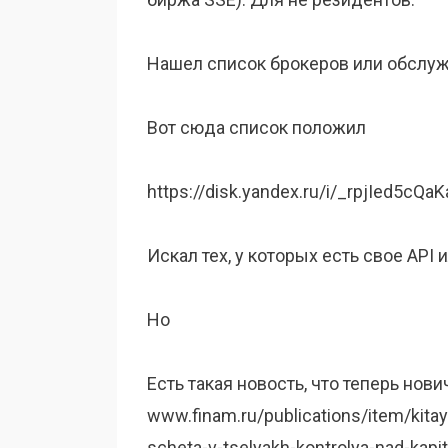
Нашел список брокеров или обслуж
Вот сюда список положил
https://disk.yandex.ru/i/_rpjIed5cQaK
Искал тех, у которых есть свое API 
Но
Есть такая новость, что теперь нов
www.finam.ru/publications/item/kita
scheta-v-tselyakh-kontrolya-nad-kap