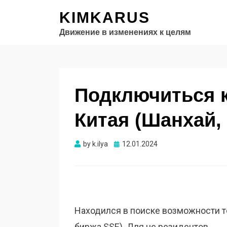
KIMKARUS
Движение в изменениях к целям
Подключиться 
Китая (Шанхай,
Опубликовано
by
k.ilya
12.01.2024
Находился в поиске возможности т
биржа SSE). Для не резидентов.