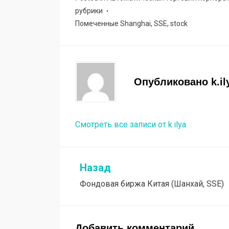
рубрики
Помеченные
Shanghai
,
SSE
,
stock
Опубликовано
k.il
Смотреть все записи от k.ilya
Назад
Навигация
Фондовая биржа Китая (Шанхай, SSE)
по
записям
Добавить комментарий