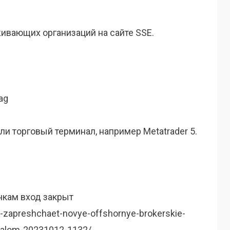
ивающих организаций на сайте SSE.
ag
или торговый терминал, например Metatrader 5.
ичкам вход закрыт
y-zapreshchaet-novye-offshornye-brokerskie-
italom-20231012-1132/