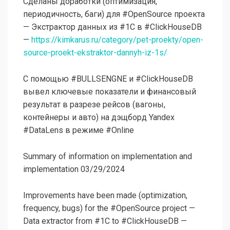
Сделаны доработки (оптимизация,
периодичность, баги) для #OpenSource проекта
— Экстрактор данных из #1C в #ClickHouseDB
—
https://kimkarus.ru/category/pet-proekty/open-
source-proekt-ekstraktor-dannyh-iz-1s/
С помощью #BULLSENGNE и #ClickHouseDB
вывел ключевые показатели и финансовый
результат в разрезе рейсов (вагоны,
контейнеры и авто) на дэщборд Yandex
#DataLens в режиме #Online
Summary of information on implementation and
implementation 03/29/2024
Improvements have been made (optimization,
frequency, bugs) for the #OpenSource project —
Data extractor from #1C to #ClickHouseDB —