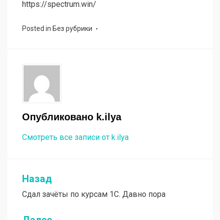
https://spectrum.win/
Posted in
Без рубрики
Опубликовано
k.ilya
Смотреть все записи от k.ilya
Назад
Навигация
Сдал зачёты по курсам 1С. Давно пора
по
записям