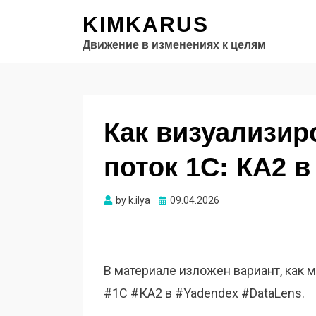
KIMKARUS
Движение в изменениях к целям
Как визуализи
поток 1С: КА2 в
Опубликовано
by
k.ilya
09.04.2026
В материале изложен вариант, как
#1С #КА2 в #Yadendex #DataLens.