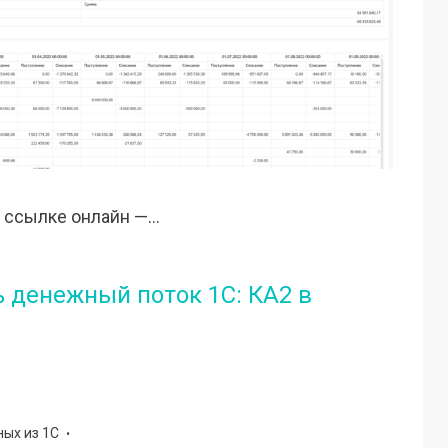
 ссылке онлайн —…
 денежный поток 1С: КА2 в
ных из 1С