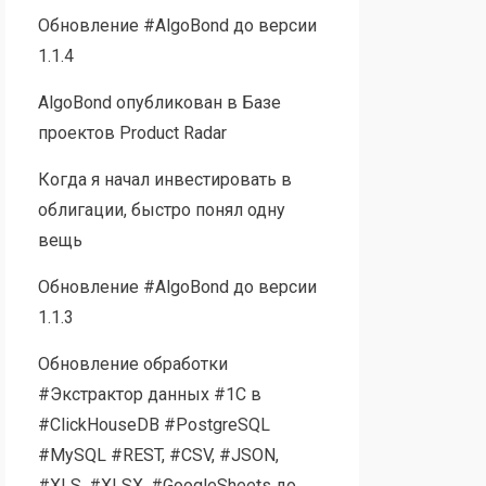
Обновление #AlgoBond до версии
1.1.4
AlgoBond опубликован в Базе
проектов Product Radar
Когда я начал инвестировать в
облигации, быстро понял одну
вещь
Обновление #AlgoBond до версии
1.1.3
Обновление обработки
#Экстрактор данных #1С в
#ClickHouseDB #PostgreSQL
#MySQL #REST, #CSV, #JSON,
#XLS, #XLSX, #GoogleSheets до